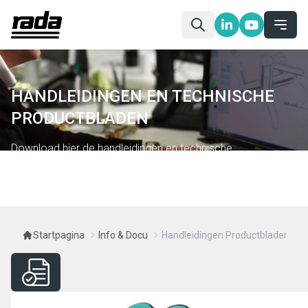
HANDLEIDINGEN EN TECHNISCHE
PRODUCTBLADEN
Download hier de handleidingen en technische
productbladen
Startpagina
Info & Docu
Handleidingen Productbladen