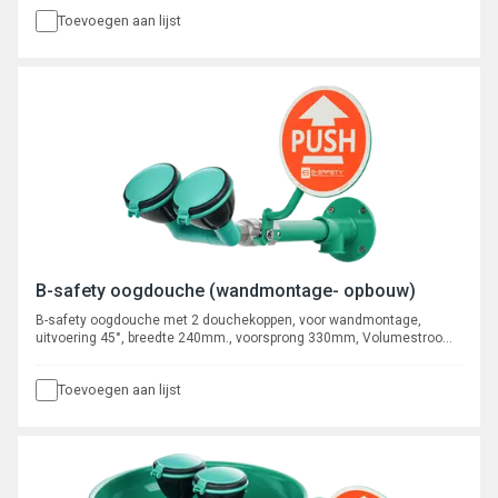
Toevoegen aan lijst
B-safety oogdouche (wandmontage- opbouw)
B-safety oogdouche met 2 douchekoppen, voor wandmontage,
uitvoering 45°, breedte 240mm., voorsprong 330mm, Volumestroom
14 l/min, aansluiting 1/2" buitendraad voor opbouw leidingwerk.
Toevoegen aan lijst