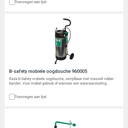
Toevoegen aan lijst
B-safety mobiele oogdouche 960005
Rada B-Safety mobiele oogdouche, verrijdbaar met massief rubber
banden. Voor mobiel gebruik of wanneer een wateraansluiting
ontbreekt. Met 16 liter tank en knijpdouche, type 960005, afmetingen
(h x b x d) 850 x 450 x 225 mm.
Toevoegen aan lijst