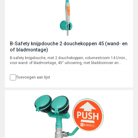
B-Safety knijpdouche 2 douchekoppen 45 (wand- en
of bladmontage)
B-safety knijpdouche, met 2 douchekoppen, volumestroom 14 l/min.,
voor wand- of bladmontage, 45° uitvoering, met bladdoorvoer en
slang, hoogte 300 mm., aansluiting 1/2" wartel.
Toevoegen aan lijst