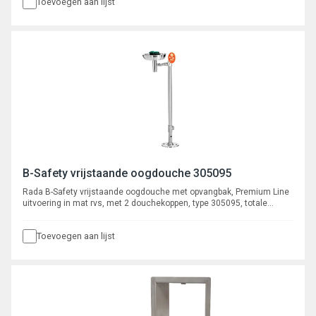
Toevoegen aan lijst
B-Safety vrijstaande oogdouche 305095
Rada B-Safety vrijstaande oogdouche met opvangbak, Premium Line
uitvoering in mat rvs, met 2 douchekoppen, type 305095, totale
hoogte 1160 mm, breedte 425 mm. Aansluiting aanvoer 5/4"
binnendraad, afvoer 5/4" buitendraad.
Toevoegen aan lijst