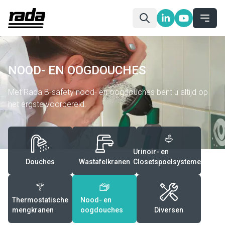
NOOD- EN OOGDOUCHES
Met Rada B-safety nood- en oogdouches bent u altijd op
het ergste voorbereid.
Urinoir- en
Douches
Wastafelkranen
Closetspoelsystemen
Thermostatische
Nood- en
mengkranen
oogdouches
Diversen