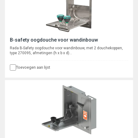
B-safety oogdouche voor wandinbouw
Rada B-Safety oogdouche voor wandinbouw, met 2 douchekoppen,
type 270095, afmetingen (h x b x d)
425 x 305 x 100 mm. Aansluiting ½" buitendraad.
Toevoegen aan lijst