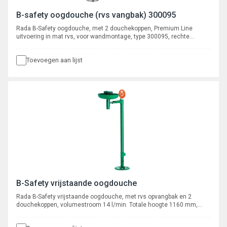
B-safety oogdouche (rvs vangbak) 300095
Rada B-Safety oogdouche, met 2 douchekoppen, Premium Line
uitvoering in mat rvs, voor wandmontage, type 300095, rechte
uitvoering, breedte 425 mm, voorsprong 385 mm, aansluiting ¾"
binnendraad, voor opbouw leidingwerk. Afvoer 5/4" buitendraad.
Toevoegen aan lijst
B-Safety vrijstaande oogdouche
Rada B-Safety vrijstaande oogdouche, met rvs opvangbak en 2
douchekoppen, volumestroom 14 l/min. Totale hoogte 1160 mm,
breedte 425 mm. Aansluiting aanvoer 1¼" binnendraad, afvoer 1¼"
buitendraad.