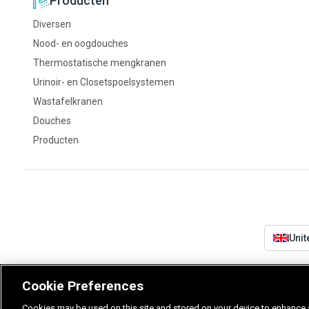
Producten
Diversen
Nood- en oogdouches
Thermostatische mengkranen
Urinoir- en Closetspoelsystemen
Wastafelkranen
Douches
Producten
Uni
Cookie Preferences
Cookies may be used on this site and stored on your device to enhance s