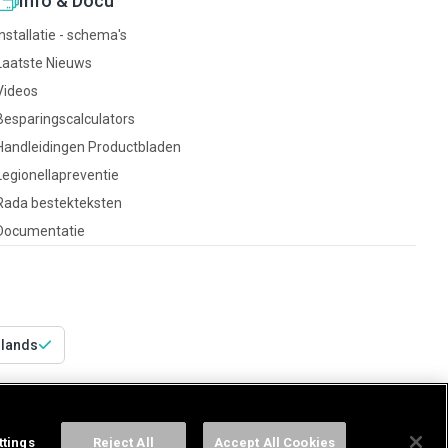
Info & Docu
Installatie - schema's
Laatste Nieuws
Videos
Besparingscalculators
Handleidingen Productbladen
Legionellapreventie
Rada bestekteksten
Documentatie
rlands
ttings
Reject All
Accept All Cookies