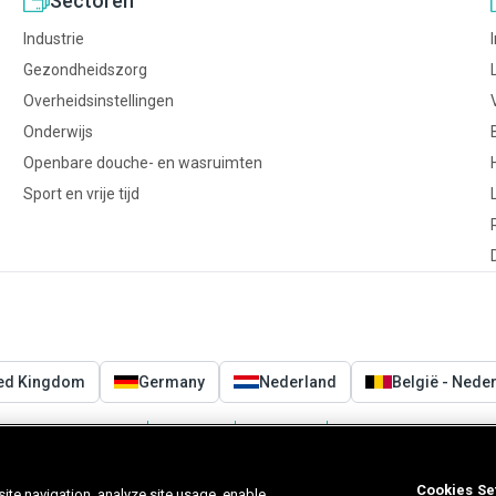
Sectoren
Industrie
Gezondheidszorg
Overheidsinstellingen
Onderwijs
Openbare douche- en wasruimten
Sport en vrije tijd
ted Kingdom
Germany
Nederland
België - Nede
Voorwaarden
Privacy
Cookies
Cookies Settings
Cookies Se
ite navigation, analyze site usage, enable