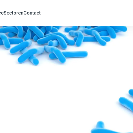
ce
Sectoren
Contact
at aan informatie om u te helpen bij het kiezen
ns die u nodig heeft om succesvolle ontwerpen en