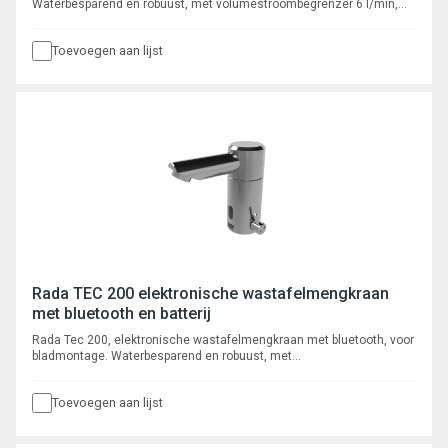
Waterbesparend en robuust, met volumestroombegrenzer 6 l/min,
voorzien van instelbare automatische cyclusspoeling. Met flexibele
slangaansluitingen, aansluiting 3/8" binnendraad.
Toevoegen aan lijst
Rada TEC 200 elektronische wastafelmengkraan
met bluetooth en batterij
Rada Tec 200, elektronische wastafelmengkraan met bluetooth, voor
bladmontage. Waterbesparend en robuust, met
volumestroombegrenzer 6 l/min, voorzien van instelbare intelligente*
automatische cyclusspoeling. Met autofocus, actief infrarood
Toevoegen aan lijst
systeem. Programmeerbaar en uit te lezen via bluetooth App, met
registratie van max. 350 cyclusspoelingen.