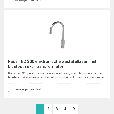
Programmeerbaar en uit te lezen via bluetooth App, met registratie
van max. 350 cyclusspoelingen.
Rada TEC 300 elektronische wastafelkraan met
bluetooth excl. transformator
Rada Tec 300, elektronische wastafelkraan, voor bladmontage met
bluetooth. Waterbesparend en robuust, met volumestroombegrenzer
6 l/min, voorzien van instelbare intelligente* automatische
cyclusspoeling. Met autofocus, actief infrarood systeem.
Toevoegen aan lijst
Programmeerbaar en uit te lezen via bluetooth App, met registratie
van max. 350 cyclusspoelingen.
1
2
3
4