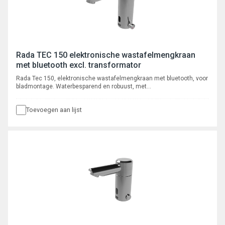
Rada TEC 150 elektronische wastafelmengkraan
met bluetooth excl. transformator
Rada Tec 150, elektronische wastafelmengkraan met bluetooth, voor
bladmontage. Waterbesparend en robuust, met
volumestroombegrenzer 6 l/min, voorzien van instelbare intelligente*
automatische cyclusspoeling. Met autofocus, actief infrarood
Toevoegen aan lijst
systeem. Programmeerbaar en uit te lezen via bluetooth App, met
registratie van max. 350 cyclusspoelingen.