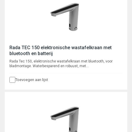
Rada TEC 150 elektronische wastafelkraan met
bluetooth en batterij
Rada Tec 150, elektronische wastafelkraan met bluetooth, voor
bladmontage. Waterbesparend en robuust, met
volumestroombegrenzer 6 l/min, voorzien van instelbare intelligente*
automatische cyclusspoeling. Met autofocus, actief infrarood
Toevoegen aan lijst
systeem. Programmeerbaar en uit te lezen via bluetooth App, met
registratie van max. 350 cyclusspoelingen.