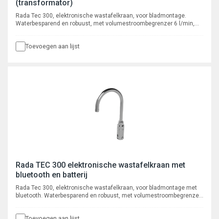
(transformator)
Rada Tec 300, elektronische wastafelkraan, voor bladmontage.
Waterbesparend en robuust, met volumestroombegrenzer 6 l/min,
voorzien van instelbare automatische cyclusspoeling. Met flexibele
slangaansluiting, aansluiting 3/8" binnendraad. Met vaste uitloop.
Toevoegen aan lijst
Rada TEC 300 elektronische wastafelkraan met
bluetooth en batterij
Rada Tec 300, elektronische wastafelkraan, voor bladmontage met
bluetooth. Waterbesparend en robuust, met volumestroombegrenzer
6 l/min, voorzien van instelbare intelligente* automatische
cyclusspoeling. Met autofocus, actief infrarood systeem.
Toevoegen aan lijst