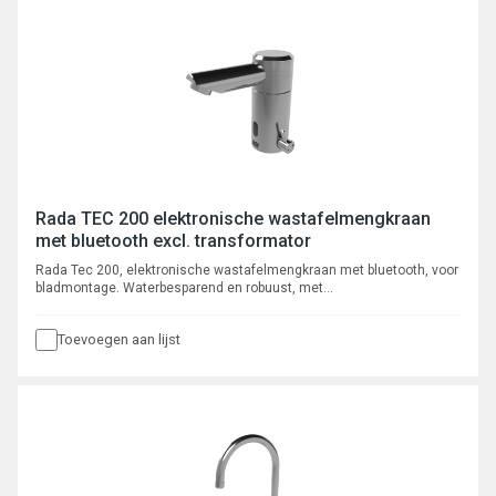
Rada TEC 200 elektronische wastafelmengkraan
met bluetooth excl. transformator
Rada Tec 200, elektronische wastafelmengkraan met bluetooth, voor
bladmontage. Waterbesparend en robuust, met
volumestroombegrenzer 6 l/min, voorzien van instelbare intelligente*
automatische cyclusspoeling. Met autofocus, actief infrarood
Toevoegen aan lijst
systeem. Programmeerbaar en uit te lezen via bluetooth App, met
registratie van max. 350 cyclusspoelingen.