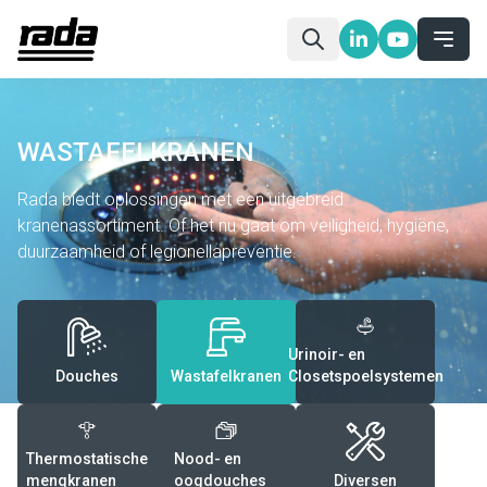
WASTAFELKRANEN
Rada biedt oplossingen met een uitgebreid
kranenassortiment. Of het nu gaat om veiligheid, hygiëne,
duurzaamheid of legionellapreventie.
Urinoir- en
Douches
Wastafelkranen
Closetspoelsystemen
Thermostatische
Nood- en
mengkranen
oogdouches
Diversen