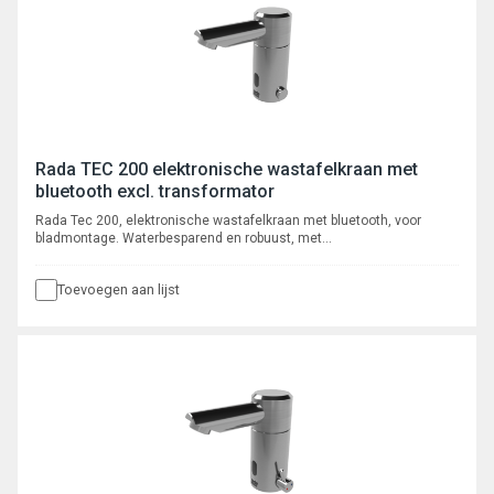
Rada TEC 200 elektronische wastafelkraan met
bluetooth excl. transformator
Rada Tec 200, elektronische wastafelkraan met bluetooth, voor
bladmontage. Waterbesparend en robuust, met
volumestroombegrenzer 6 l/min, voorzien van instelbare intelligente*
automatische cyclusspoeling. Met autofocus, actief infrarood
Toevoegen aan lijst
systeem. Programmeerbaar en uit te lezen via bluetooth App, met
registratie van max. 350 cyclusspoelingen.