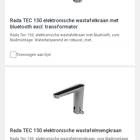
Rada TEC 150 elektronische wastafelkraan met
bluetooth excl. transformator
Rada Tec 150, elektronische wastafelkraan met bluetooth, voor
bladmontage. Waterbesparend en robuust, met
volumestroombegrenzer 6 l/min, voorzien van instelbare intelligente*
automatische cyclusspoeling. Met autofocus, actief infrarood
Toevoegen aan lijst
systeem. Programmeerbaar en uit te lezen via bluetooth App, met
registratie van max. 350 cyclusspoelingen.
Rada TEC 150 elektronische wastafelmengkraan
Rada Tec 150, elektronische wastafelmengkraan, voor bladmontage.