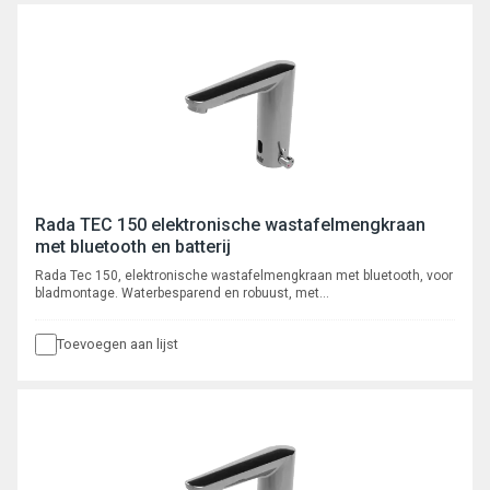
Rada TEC 150 elektronische wastafelmengkraan
met bluetooth en batterij
Rada Tec 150, elektronische wastafelmengkraan met bluetooth, voor
bladmontage. Waterbesparend en robuust, met
volumestroombegrenzer 6 l/min, voorzien van instelbare intelligente*
automatische cyclusspoeling. Met autofocus, actief infrarood
Toevoegen aan lijst
systeem. Programmeerbaar en uit te lezen via bluetooth App, met
registratie van max. 350 cyclusspoelingen.