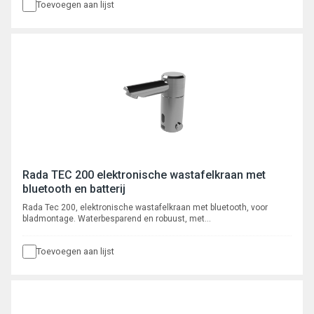
Toevoegen aan lijst
Rada TEC 200 elektronische wastafelkraan met
bluetooth en batterij
Rada Tec 200, elektronische wastafelkraan met bluetooth, voor
bladmontage. Waterbesparend en robuust, met
volumestroombegrenzer 6 l/min, voorzien van instelbare intelligente*
automatische cyclusspoeling. Met autofocus, actief infrarood
Toevoegen aan lijst
systeem. Programmeerbaar en uit te lezen via bluetooth App, met
registratie van max. 350 cyclusspoelingen.