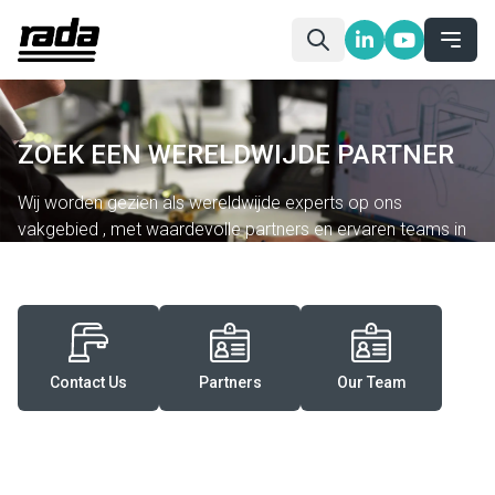
ZOEK EEN WERELDWIJDE PARTNER
Wij worden gezien als wereldwijde experts op ons
vakgebied , met waardevolle partners en ervaren teams in
20 landen.
Contact Us
Partners
Our Team