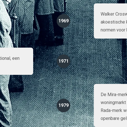
Walker Croswe
1969
akoestische 
normen voor 
ional, een
1971
De Mira-merk
woningmarkt d
1979
Rada-merk wo
openbare gel