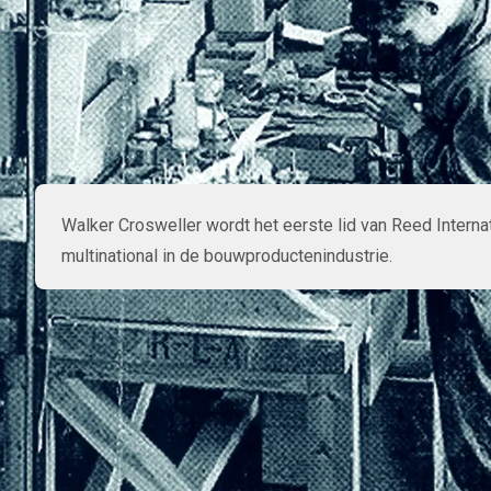
Walker Crosweller wordt het eerste lid van Reed Internat
multinational in de bouwproductenindustrie.