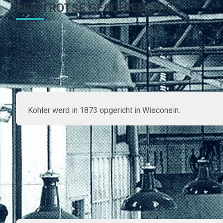
EEN TROTSE GESCHIEDENIS
De zorgsector en de sport en vrije tijdssector hebben met 
van de geschiedenis van Rada met de mijlpalen in haar ontw
Kohler werd in 1873 opgericht in Wisconsin.