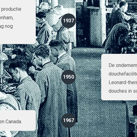
e productie
tenham,
1937
ag nog
De ondernemi
douchefacilit
1950
Leonard-ther
douches in sc
1967
en Canada.