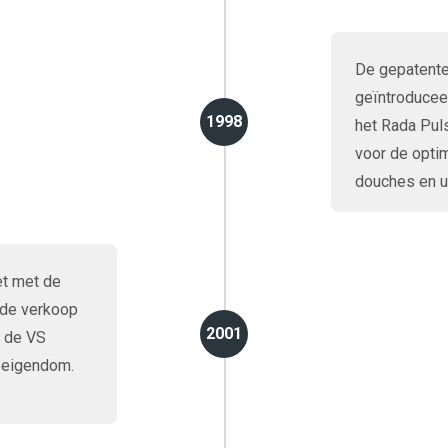
De gepatente
geïntroduceer
1998
het Rada Pu
voor de optim
douches en ur
et met de
 de verkoop
2001
n de VS
r eigendom.