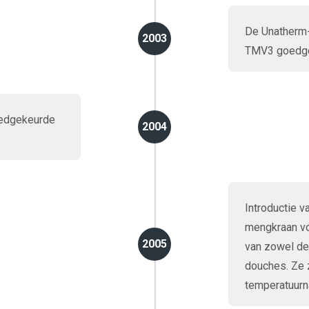
De Unatherm-
2003
TMV3 goedge
oedgekeurde
2004
Introductie v
mengkraan vo
2005
van zowel deb
douches. Ze z
temperatuurna