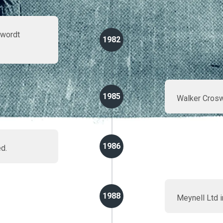
 wordt
1982
1985
Walker Crosw
1986
d.
1988
Meynell Ltd 