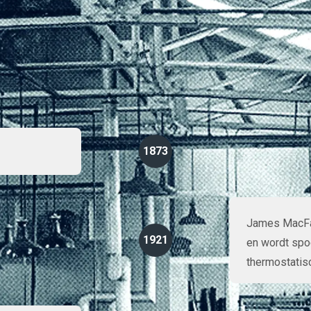
name geprofiteerd van onze voortdurende inzet op het terrein van
ikkeling.
1873
James MacFar
1921
en wordt spoe
thermostatis