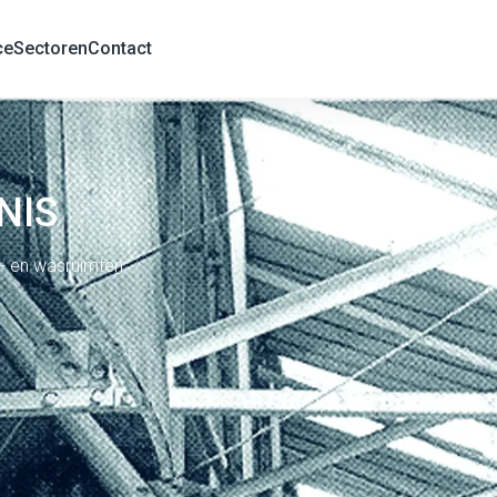
ce
Sectoren
Contact
NIS
e- en wasruimten.