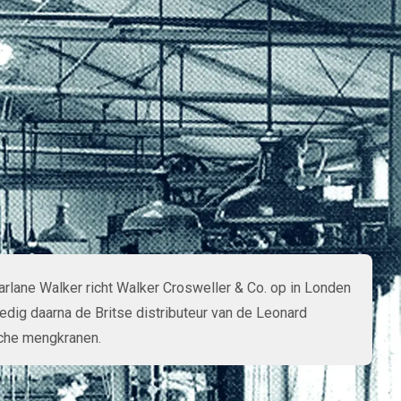
 onderzoek en ontwikkeling. Hier volgt een kort overzicht
lane Walker richt Walker Crosweller & Co. op in Londen
dig daarna de Britse distributeur van de Leonard
che mengkranen.