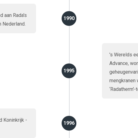
d aan Rada's
1990
n Nederland.
's Werelds ee
Advance, wor
1995
geheugenvari
mengkranen w
‘Radatherm’-t
 Koninkrijk -
1996