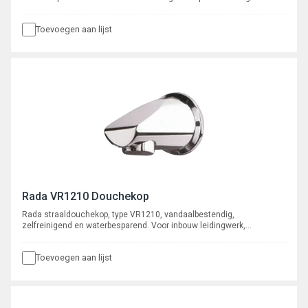
Met ingebouwde r.v.s. zeef en volumestroombegrenzer 9 l/min.
Exclusief verchroomde rvs stijgpijp.
Toevoegen aan lijst
Rada VR1210 Douchekop
Rada straaldouchekop, type VR1210, vandaalbestendig,
zelfreinigend en waterbesparend. Voor inbouw leidingwerk,
aansluiting ½” buitendraad. Met volumestroombegrenzer.
Toevoegen aan lijst