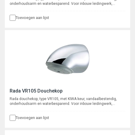
onderhoudsarm en waterbesparend. Voor inbouw leidingwerk,
aansluiting ½” buitendraad. Met ingebouwde r.v.s. zeef en
volumestroom-begrenzer 6 l/min.
Toevoegen aan lijst
Rada VR105 Douchekop
Rada douchekop, type VR105, met KIWA keur, vandaalbestendig,
onderhoudsarm en waterbesparend. Voor inbouw leidingwerk,
aansluiting ½” buitendraad. Met ingebouwde r.v.s. zeef en
volumestroom-begrenzer 9 l/min.
Toevoegen aan lijst