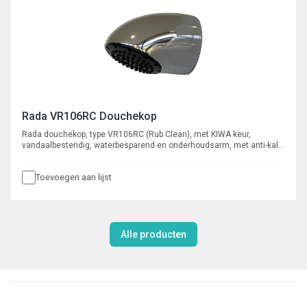
Rada VR106RC Douchekop
Rada douchekop, type VR106RC (Rub Clean), met KIWA keur,
vandaalbestendig, waterbesparend en onderhoudsarm, met anti-kalk
sproeiplaat. Voor inbouw leidingwerk, aansluiting ½” buitendraad. Met
ingebouwde r.v.s. zeef en volumestroombegrenzer 6 l/min.
Toevoegen aan lijst
Alle producten