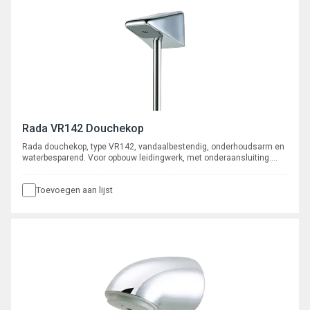
Rada VR142 Douchekop
Rada douchekop, type VR142, vandaalbestendig, onderhoudsarm en
waterbesparend. Voor opbouw leidingwerk, met onderaansluiting.
Aansluiting ½” buitendraad. Met ingebouwde r.v.s. zeef en
volumestroombegrenzer 9 l/min. (6 l/min wordt meegeleverd).
Toevoegen aan lijst