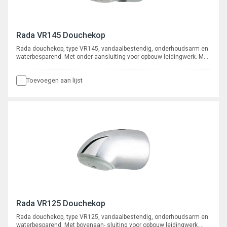
Rada VR145 Douchekop
Rada douchekop, type VR145, vandaalbestendig, onderhoudsarm en
waterbesparend. Met onder-aansluiting voor opbouw leidingwerk. Met
ingebouwde r.v.s. zeef en volumestroombegrenzer 9 l/min. Exclusief
verchroomde rvs stijgpijp.
Toevoegen aan lijst
Rada VR125 Douchekop
Rada douchekop, type VR125, vandaalbestendig, onderhoudsarm en
waterbesparend. Met bovenaan- sluiting voor opbouw leidingwerk.