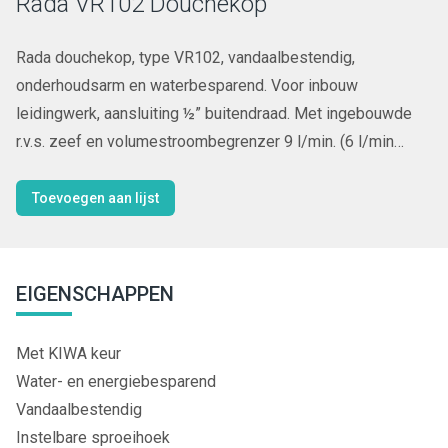
Rada VR102 Douchekop
Rada douchekop, type VR102, vandaalbestendig,
onderhoudsarm en waterbesparend. Voor inbouw
leidingwerk, aansluiting ½” buitendraad. Met ingebouwde
r.v.s. zeef en volumestroombegrenzer 9 l/min. (6 l/min
wordt meegeleverd).
Toevoegen aan lijst
EIGENSCHAPPEN
Met KIWA keur
Water- en energiebesparend
Vandaalbestendig
Instelbare sproeihoek