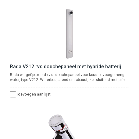
Rada V212 rvs douchepaneel met hybride batterij
Rada wit geëpoxeerd r.v.s. douchepaneel voor koud of voorgemengd
water, type V212. Waterbesparend en robuust, zelfsluitend met piëzo
druktoetsbediening met instelbare douchetijd en cyclusspoeling,
voor voorgemengd water. Wordt geleverd met magneetventiel en
Toevoegen aan lijst
geïntegreerde HEC batterij met levensduur van minimaal 10 jaar. Met
waterbesparende douchekop, type Rada VR106RC. Met afsluiter en
flexibele slangaansluiting met ½” wartel voor boven- of
achteraansluiting.