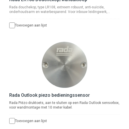
Rada douchekop, type LR108, extreem robuust, anti-suïcide,
onderhoudsarm en waterbesparend. Voor inbouw leidingwerk,
aansluiting ½” buitendraad. Bevestiging door middel van
draadeinden. Met ingebouwde r.v.s. zeef en volumestroombegrenzer
Toevoegen aan lijst
8 l/min. (volumestroombegrenzer 5 l/min wordt meegeleverd). Ook
toepasbaar als vandaalbestendige wanduitloop (5 l/min) voor
wastafels.
Rada Outlook piezo bedieningssensor
Rada Piëzo druktoets, aan te sluiten op een Rada Outlook sensorbox,
voor wandmontage met 10 meter kabel.
Toevoegen aan lijst