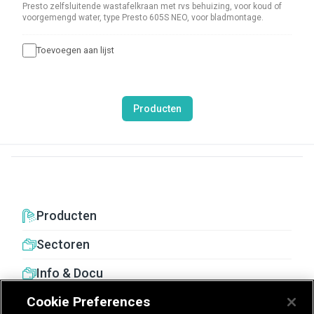
Presto zelfsluitende wastafelkraan met rvs behuizing, voor koud of
voorgemengd water, type Presto 605S NEO, voor bladmontage.
Toevoegen aan lijst
Producten
Producten
Sectoren
Info & Docu
Cookie Preferences