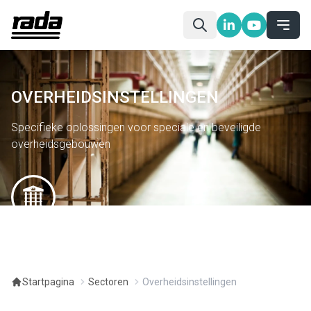
OVERHEIDSINSTELLINGEN
Specifieke oplossingen voor speciale en beveiligde
overheidsgebouwen
Startpagina
Sectoren
Overheidsinstellingen