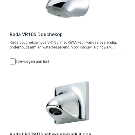
Rada VR106 Douchekop
Rada douchekop, type VR106, met KIWA keur, vandaalbestendig,
onderhoudsarm en waterbesparend. Voor inbouw leidingwerk,
aansluiting ½” buitendraad. Met ingebouwde r.v.s. zeef en
volumestroom-begrenzer 6 l/min.
Toevoegen aan lijst
Rada LR108 Douchekop/wanduitloop