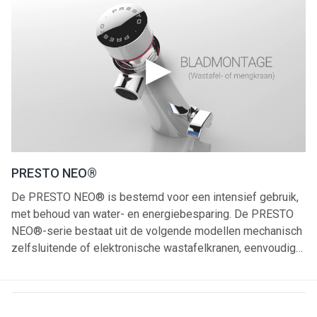
PRESTO NEO®
De PRESTO NEO® is bestemd voor een intensief gebruik,
met behoud van water- en energiebesparing. De PRESTO
NEO®-serie bestaat uit de volgende modellen mechanisch
zelfsluitende of elektronische wastafelkranen, eenvoudige
kraan of mengkraan, voor blad- en wandmontage, zowel
beschikbaar in verchroomd messing als in RVS. De wand
tapkraan met 3 voorsprongen biedt maximale flexibiliteit.
Het nieuwe kraanlichaam verenigt een modern design met