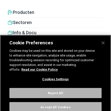
vertrouwbaarheid en robuustheid.
Producten
Sectoren
Info & Docu
Cookie Preferences
Cookies may be used on this site and stored on your device
to enhance site navigation, analyze site usage, enable
troubleshooting session recording for optimized customer
United Kingdom
Germany
Nederland
support resolution, and assist in our marketing
efforts.
Read our Cookie Policy
België - Nederlands
Cookies Settings
Voorwaarden
Privacy
Cookies
Cookies Settings
Reject All
Accept All Cookies