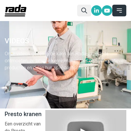
VIDEOS
Onze video's geven je de kans om Rada-experts te
ontmoeten, ze laten je kennismaken met onze innovatieve
producten en delen hun specialistische kennis.
Startpagina
Info & Docu
Videos
Presto kranen
Een overzicht van
de Presto