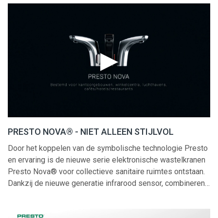
douchethermostaat, douchetablet en douchepaneel
PRESTOTEM® 2.
PRESTO NOVA® - NIET ALLEEN STIJLVOL
Door het koppelen van de symbolische technologie Presto
en ervaring is de nieuwe serie elektronische wastelkranen
Presto Nova® voor collectieve sanitaire ruimtes ontstaan.
Dankzij de nieuwe generatie infrarood sensor, combineren
de Presto Nova® kranen met duuzaamheid,
weerstandswaarde, gebruiksgemak en waterbesparing.