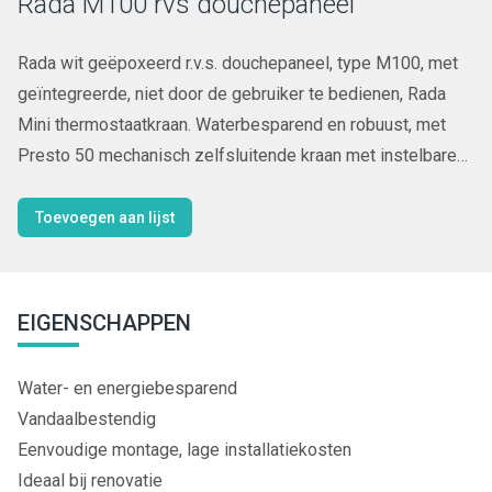
Rada M100 rvs douchepaneel
Rada wit geëpoxeerd r.v.s. douchepaneel, type M100, met
geïntegreerde, niet door de gebruiker te bedienen, Rada
Mini thermostaatkraan. Waterbesparend en robuust, met
Presto 50 mechanisch zelfsluitende kraan met instelbare
volumestroom en zelfreinigend onderhoudsarm
binnenwerk. Spoeltijd ca. 30 seconden. Met
Toevoegen aan lijst
waterbesparende douchekop, type Rada VR106RC,
kogelafsluiters en flexibele slangaansluitingen ½” wartel.
EIGENSCHAPPEN
Water- en energiebesparend
Vandaalbestendig
Eenvoudige montage, lage installatiekosten
Ideaal bij renovatie