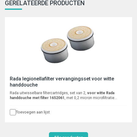
GERELATEERDE PRODUCTEN
Rada legionellafilter vervangingsset voor witte
handdouche
Rada uitwisselbare filtercartridges, set van 2,
voor witte Rada
handdouche met filter 1652061
, met 0,2 micron microfiltratie
membranen. Ter voorkoming van bacteriële infecties door
microbiologisch verontreinigd douchewater. Zorgt voor een > log 6
Toevoegen aan lijst
reductie van legionella. Te gebruiken bij temperaturen van 0 - 60 °C.
Worden geleverd
zonder
handdouche.