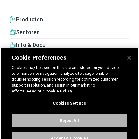
Producten
Sectoren
Info & Docu
Cookie Preferences
Cookies may be used on this site and stored on your device
to enhance site navigation, analyze site usage, enable
troubleshooting session recording for optimized customer
United Kingdom
Germany
Nederland
support resolution, and assist in our marketing
efforts.
Read our Cookie Policy
België - Nederlands
Cookies Settings
Voorwaarden
Privacy
Cookies
Cookies Settings
Reject All
Accept All Cookies