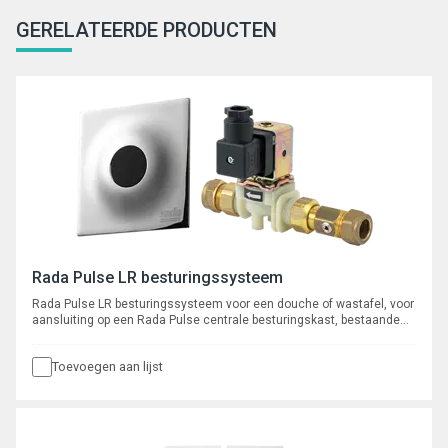
GERELATEERDE PRODUCTEN
Rada Pulse LR besturingssysteem
Rada Pulse LR besturingssysteem voor een douche of wastafel, voor
aansluiting op een Rada Pulse centrale besturingskast, bestaande
uit een extreem robuuste anti-suicide, infrarood bedieningssensor
voor wandinbouw, met 3 meter kabel en een ½” magneetventiel met
Toevoegen aan lijst
kogelafsluiter, aansluitingen 15 mm knel. Het geheel wordt geleverd
met alle aansluitaccessoires.