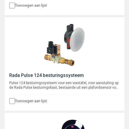
kogelafsluiter, aansluiting 15 mm knel.
Toevoegen aan lijst
Rada Pulse 124 besturingssysteem
Pulse 124 besturingssysteem voor een wastafel, voor aansluiting op
de Rada Pulse besturingskast, bestaande uit een plafondsensor voor
plafondmontage met 3 meter kabel en een 1/2" magneetventiel met
kogelafsluiter, aansluiting 15 mm knel.
Toevoegen aan lijst