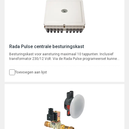
Rada Pulse centrale besturingskast
Besturingskast voor aansturing maximaal 10 tappunten. Inclusief
transformator 230/12 Volt. Via de Rada Pulse programeerset kunnen
alle tappunten afzonderlijk worden geprogrameerd. Functies als start-
stop, blokkeertijden en automatische cyclusspoeling zijn instelbaar.
Toevoegen aan lijst