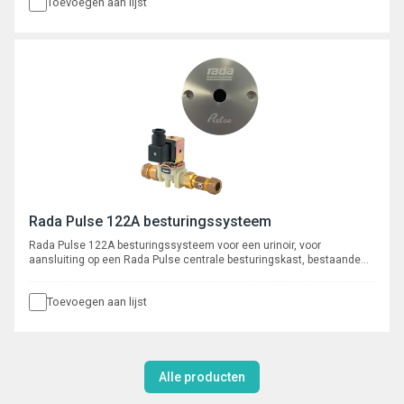
Toevoegen aan lijst
magneetventiel met kogelafsluiter, aansluitingen 15 mm knel.
Rada Pulse 122A besturingssysteem
Rada Pulse 122A besturingssysteem voor een urinoir, voor
aansluiting op een Rada Pulse centrale besturingskast, bestaande
uit een infrarood bedieningssensor voor wandmontage met 3 meter
kabel en een ½” magneetventiel met kogelafsluiter, aansluitingen 15
Toevoegen aan lijst
mm knel.
Alle producten