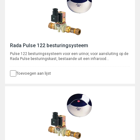
Rada Pulse 122 besturingsysteem
Pulse 122 besturingssysteem voor een urinor, voor aansluiting op de
Rada Pulse besturingskast, bestaande uit een infrarood
bedieningssensor voor wandmontage met 3 meter kabel en een 1/2"
magneetventiel met kogelafsluiter, aansluiting 15 mm knel.
Toevoegen aan lijst