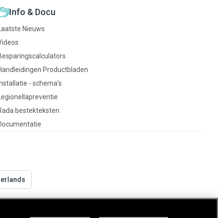
Info & Docu
Laatste Nieuws
Videos
Besparingscalculators
Handleidingen Productbladen
Installatie - schema's
Legionellapreventie
Rada bestekteksten
Documentatie
derlands