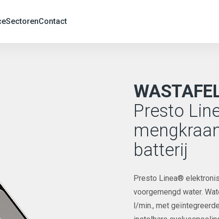
ce
Sectoren
Contact
WASTAFE
Presto Lin
mengkraan
batterij
Presto Linea® elektroni
voorgemengd water. Wat
l/min., met geïntegreerde