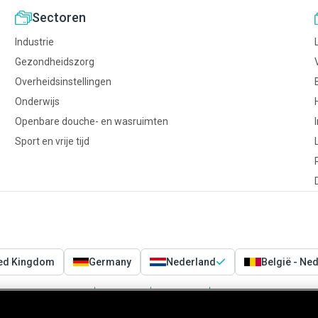
Sectoren
Industrie
Gezondheidszorg
Overheidsinstellingen
Onderwijs
Openbare douche- en wasruimten
Sport en vrije tijd
ted Kingdom
Germany
Nederland
België - Ne
Voorwaarden
Privacy
Cookies
Cookies Settings