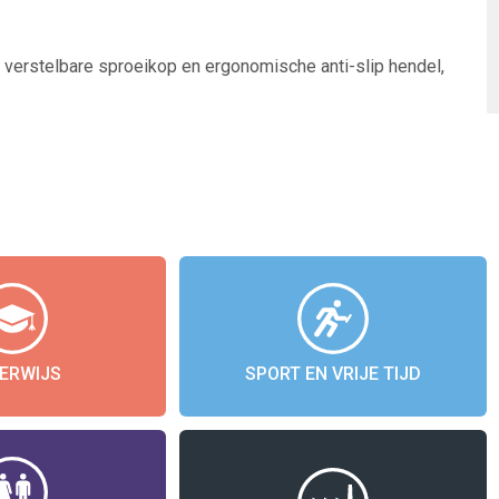
 verstelbare sproeikop en ergonomische anti-slip hendel,
.
ERWIJS
SPORT EN VRIJE TIJD