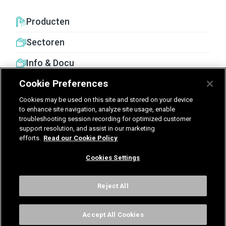
Producten
Sectoren
Info & Docu
Cookie Preferences
Cookies may be used on this site and stored on your device
to enhance site navigation, analyze site usage, enable
troubleshooting session recording for optimized customer
United Kingdom
Germany
Nederland
support resolution, and assist in our marketing
efforts.
Read our Cookie Policy
België - Nederlands
Cookies Settings
Voorwaarden
Privacy
Cookies
Cookies Settings
Reject All
Accept All Cookies