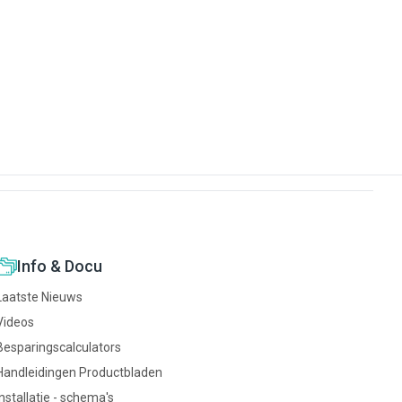
Info & Docu
Laatste Nieuws
Videos
Besparingscalculators
Handleidingen Productbladen
Installatie - schema's