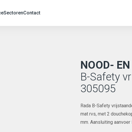
ce
Sectoren
Contact
NOOD- E
B-Safety v
305095
Rada B-Safety vrijstaan
mat rvs, met 2 doucheko
mm. Aansluiting aanvoer 