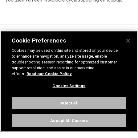
Cookie Preferences
Cookies may be used on this site and stored on your device
Producten
to enhance site navigation, analyze site usage, enable
troubleshooting session recording for optimized customer
Sectoren
support resolution, and assist in our marketing
efforts.
Read our Cookie Policy
Info & Docu
Cookies Settings
Reject All
United Kingdom
Germany
Nederland
Accept All Cookies
België - Nederlands