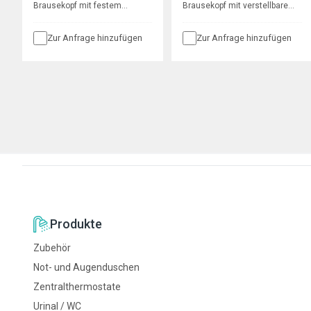
Brausekopf mit festem
Brausekopf mit verstellbarem
Strahlwinkel, Anschluss ½",
Strahlwinkel, Anschluss ½",
DN15 AG, Durchfluss 6 l/min
DN15 AG, Durchfluss 9 l/min
Zur Anfrage hinzufügen
Zur Anfrage hinzufügen
Produkte
Zubehör
Not- und Augenduschen
Zentralthermostate
Urinal / WC