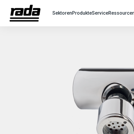
Sektoren
Produkte
Service
Ressource
X
Search
Suche
nach
Produkten
oder
Informationen