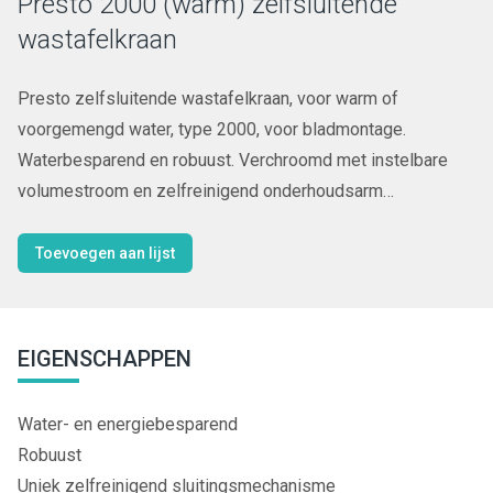
Presto 2000 (warm) zelfsluitende
wastafelkraan
Presto zelfsluitende wastafelkraan, voor warm of
voorgemengd water, type 2000, voor bladmontage.
Waterbesparend en robuust. Verchroomd met instelbare
volumestroom en zelfreinigend onderhoudsarm
binnenwerk. Spoeltijd ca. 8-16 seconden.
Toevoegen aan lijst
EIGENSCHAPPEN
Water- en energiebesparend
Robuust
Uniek zelfreinigend sluitingsmechanisme