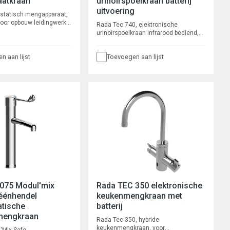
aatkraan
urinoirspoelkraan batterij
uitvoering
statisch mengapparaat,
voor opbouw leidingwerk,
Rada Tec 740, elektronische
oudsarm
urinoirspoelkraan infrarood bediend,
troon en blokkeerknop.
voor wandinbouw, voor
en en filters.
wandmontage. Waterbesparend en
n 1¼” buitendraad.
n aan lijst
Toevoegen aan lijst
robuust, voorzien van o.a. een
 150 l/min bij 200 kPa
instelbare spoeltijd, voorspoeltijd, 24
uurs spoeling en intelligente
automatische cyclusspoeling.
4075 Modul'mix
Rada TEC 350 elektronische
éénhendel
keukenmengkraan met
atische
batterij
mengkraan
Rada Tec 350, hybride
keukenmengkraan, voor