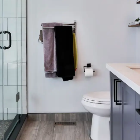
74050
Presto vaste douchekop
Rada Mon
29110
Rada Mono C
besturingssy
Rada Presto vaste douchekop, type
cyclusspoeli
mengkraan
29110, vandaalbestendig,
wastafel, be
eciale
onderhoudsarm en waterbesparend.
120A infraro
 waardoor
Met gladde binnenzijde en verstelbare
wandmontage
Toevoegen aan lijst
Toevoege
jn omdat er
sproeihoek. Voor inbouw leidingwerk,
een inbouwd
gelijk zijn.
aansluiting ½” buitendraad. Wordt
programmeer
renzing op
geleverd met
een ½” magn
volumestroombegrenzer 6 l/min.
kogelafsluite