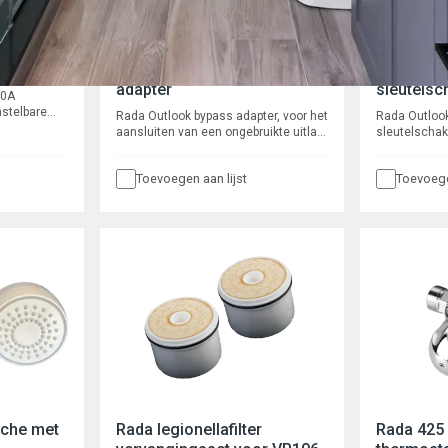
 140A
Rada Outlook bypass
Rada Out
adapter
sleutelsc
40A
stelbare
Rada Outlook bypass adapter, voor het
Rada Outloo
douche of
aansluiten van een ongebruikte uitlaat
sleutelschak
en Pulse
op een uittapleiding in de Rada
Rada Outlook
sor voor
Outlook mengkraan.
parallelle aa
er kabel en
Toevoegen aan lijst
Toevoege
tijdelijk uit
in een
van maximaal
odule en
digitale men
et
tijdens sc
uche met
Rada legionellafilter
Rada 425