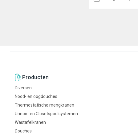
programmeerbare, infraro
(start-stop), met
temperatuurregelknop aa
linkerzijde. Door de hand 
de infrarood sensor te b
de kraan geactiveerd, no
benaderen stopt de kraan
heeft de kraan een hende
voor temperatuur en open
aan de rechterzijde.
Producten
Diversen
Nood- en oogdouches
Thermostatische mengkranen
Urinoir- en Closetspoelsystemen
Wastafelkranen
Douches