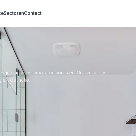
ce
Sectoren
Contact
sque lacus nisi urna, arcu sociis eu. Orci vel lectus
elit distinctio.