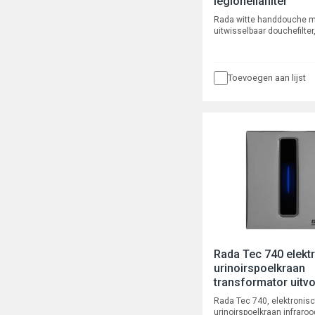
legionellafilter
Rada witte handdouche 
uitwisselbaar douchefilter
micron microfiltratie me
voorkoming van bacteriële
door microbiologisch vero
douchewater. Zorgt voor e
Toevoegen aan lijst
reductie van legionella. T
bij temperaturen van 0 - 6
volumestroombegrenzer 8
Aansluiting 1/2" buitendr
Rada Tec 740 elekt
urinoirspoelkraan
transformator uitv
Rada Tec 740, elektronis
urinoirspoelkraan infraroo