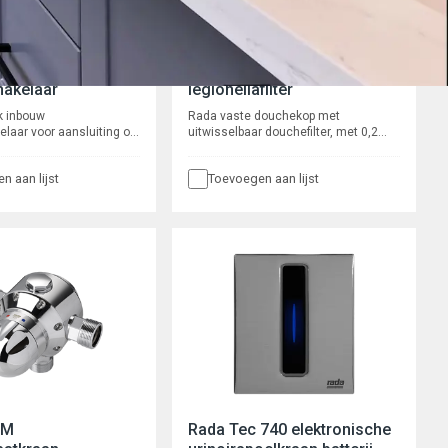
look inbouw
Rada vaste douchekop met
hakelaar
legionellafilter
k inbouw
Rada vaste douchekop met
elaar voor aansluiting op
uitwisselbaar douchefilter, met 0,2
 sensorboxen. Met drie
micron microfiltratie membranen. Ter
nsluitingen, voor het
voorkoming van bacteriële infecties
n aan lijst
Toevoegen aan lijst
schakelen van de tappunten
door microbiologisch verontreinigd
 drie Rada Outlook
douchewater. Zorgt voor een > log 6
gkranen. Bijvoorbeeld
reductie van legionella. Te gebruiken
hoonmaakwerkzaamheden.
bij temperaturen van 0 - 60 °C. Met
volumestroombegrenzer 8 l/min.
Aansluiting 1/2" buitendraad.
 M
Rada Tec 740 elektronische