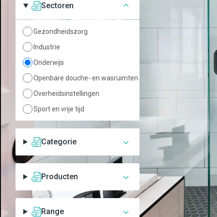
Sectoren
Gezondheidszorg
Industrie
Onderwijs
Presto Mastermix 
Openbare douche- en wasruimten
douchemengkraan
Overheidsinstellingen
Presto MasterMix 74050,
thermostatische douche
Sport en vrije tijd
met s-koppelingen. Met sp
keramische afdichtingen
Toevoegen aan lijst
geen keerkleppen nodig zi
geen kruisverbindingen mo
Categorie
Temperatuurknop met beg
41°C.
Producten
Range