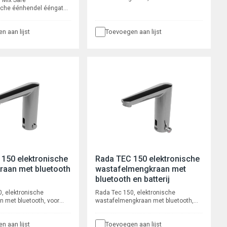
'Mix Safe
bladmontage, met infrarood en
sche éénhendel ééngats
handmatige bediening. De kraan
gkraan 74075, met
beschikt over een,
loop. Met speciale
programmeerbare, infrarood bediening
n aan lijst
Toevoegen aan lijst
afdichtingen
(start-stop), met
een
temperatuurregelknop aan de
nodig zijn omdat er
linkerzijde. Door de hand naar
rbindingen mogelijk zijn.
de infrarood sensor te bewegen wordt
de kraan geactiveerd, nogmaals
emperatuurbegrenzing.
benaderen stopt de kraan. Tevens
esinfectie mogelijk door
heeft de kraan een hendelbediening
voor temperatuur en openen/sluiten
aan de rechterzijde.
150 elektronische
Rada TEC 150 elektronische
raan met bluetooth
wastafelmengkraan met
j
bluetooth en batterij
, elektronische
Rada Tec 150, elektronische
n met bluetooth, voor
wastafelmengkraan met bluetooth,
. Waterbesparend en
voor bladmontage. Waterbesparend
t volumestroombegrenzer
en robuust, met
n aan lijst
Toevoegen aan lijst
zien van instelbare
volumestroombegrenzer 6 l/min,