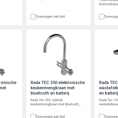
Presto Modul
infrarood bediend, voor
thermostati
arend en
wandinbouw, voor wandmontage.
wastafelmen
 een
Waterbesparend en robuust, voorzien
draaibare uit
poeltijd, 24
van
Toevoegen aan lijst
Toevoege
keramische 
nte
o.a. een instelbare spoeltijd,
waardoor g
ing.
voorspoeltijd, 24 uurs spoeling en
keerkleppen 
intelligente
geen kruisve
automatische cyclusspoeling.
Met
Minimale afstand tussen sensor
instelbare t
en tegenoverliggende
Thermische d
wand/deur, 1500 mm.
personeel.
ronische
Rada TEC 350 elektronische
Rada TEC 
met
keukenmengkraan met
wastafelk
bluetooth en batterij
en batteri
Rada Tec 350, hybride
Rada Tec 150
keukenmengkraan met bluetooth,
wastafelkraa
od en
voor bladmontage, met infrarood
bladmontage
 kraan
en handmatige bediening. De kraan
robuust, me
Toevoegen aan lijst
Toevoege
beschikt over een programmeerbare
6 l/min, voor