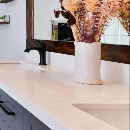
o Control 120A
Rada Mono Control 122A
ontrol MC 120A
Rada Mono Control MC 122A
steem met instelbare
besturingssysteem voor een urinoir
ng voor een douche of
met instelbare cyclusspoeling,
staande uit een Pulse
bestaande uit een Pulse 122A
od bedieningssensor voor
infrarood bedieningssensor voor
 met 3 meter kabel en
wandmontage met 3 meter kabel en
n aan lijst
Toevoegen aan lijst
oos met daarin een
een inbouwdoos met daarin een
bare stuurmodule en
programmeerbare stuurmodule en
eetventiel met
een ½” magneetventiel met
r.
kogelafsluiter.