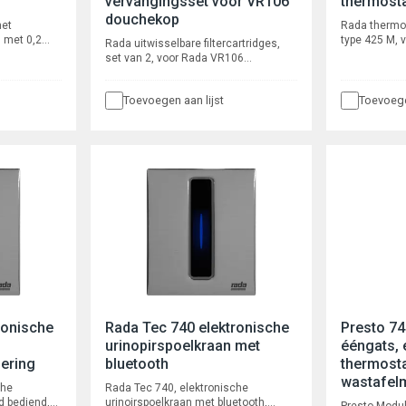
vervangingsset voor VR106
thermost
douchekop
met
Rada thermo
, met 0,2
type 425 M, 
Rada uitwisselbare filtercartridges,
mbranen. Ter
met onderh
set van 2, voor Rada VR106
 infecties
Radatherm pa
filterbehuizing, met 0,2 micron
ntreinigd
Met keerklepp
microfiltratie membranen. Ter
en > log 6
Aansluitinge
Toevoegen aan lijst
Toevoege
voorkoming van bacteriële infecties
e gebruiken
Volumestroom
door microbiologisch verontreinigd
0 °C. Met
drukverlies.
douchewater.
 l/min.
aad.
ronische
Rada Tec 740 elektronische
Presto 7
urinopirspoelkraan met
ééngats, 
oering
bluetooth
thermost
wastafel
che
Rada Tec 740, elektronische
d bediend,
urinoirspoelkraan met bluetooth,