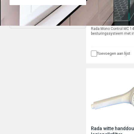
Rada Mono Control
Filter wissen
Rada Mono Control MC 1
besturingssysteem met in
cyclusspoeling voor een 
wastafel, bestaande uit e
140A piëzo bedieningssen
wandmontage met 10 met
Toevoegen aan lijst
een inbouwdoos met daar
programmeerbare stuurm
een ½” magneetventiel m
kogelafsluiter.
Rada witte handdo