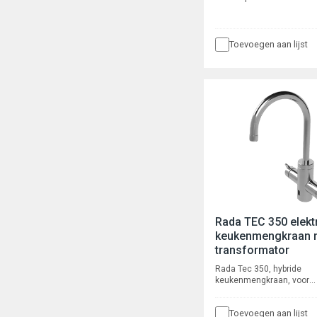
voor wandinbouw, voor
wandmontage. Waterbesp
robuust, voorzien van o.a.
instelbare spoeltijd, voors
Toevoegen aan lijst
uurs spoeling en intellige
automatische cyclusspoel
Rada TEC 350 elekt
keukenmengkraan 
transformator
Rada Tec 350, hybride
keukenmengkraan, voor
bladmontage, met infraro
handmatige bediening. De
Toevoegen aan lijst
beschikt over een,