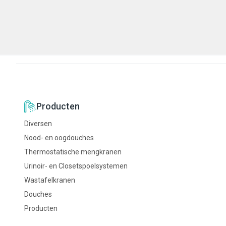
l/min wordt meegeleverd)
toepasbaar als vandaalbe
wanduitloop (5 l/min) voo
Producten
Diversen
Nood- en oogdouches
Thermostatische mengkranen
Urinoir- en Closetspoelsystemen
Wastafelkranen
Douches
Producten