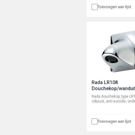
Toevoegen aan lijst
Rada LR108
Douchekop/wandui
Rada douchekop, type LR
robuust, anti-suïcide, o
en waterbesparend. Voor 
leidingwerk, aansluiting ½
buitendraad. Bevestiging 
van draadeinden. Met in
Toevoegen aan lijst
r.v.s. zeef en volumestr
8 l/min. (volumestroombe