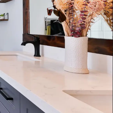
hef
Presto Chef "Mini"
kenkraan 70802
grootkeukenkraan 70830
ééngats
Presto Chef ééngats
mengkraan, type 70802,
grootkeukenmengkraan, type 70830,
met ergonomische
verchroomd met ergonomische
n.
kraanknoppen en keerkleppen. Met
n aan lijst
Toevoegen aan lijst
draaibare uitloop, slang met
balansveer en ergonomische
vaatdouche.