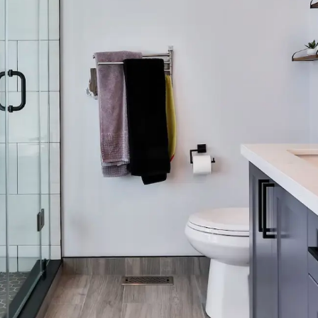
Presto Chef
Presto C
70806
grootkeukenkraan 70808
grootkeu
mengkraan
Presto Chef tweegats
Presto Chef 
70806,
grootkeukenmengkraan, voor
grootkeuken
ische
bladmontage, type 70808,
verchroomd 
verchroomd met ergonomische
kraanknoppe
Toevoegen aan lijst
Toevoege
kraanknoppen.