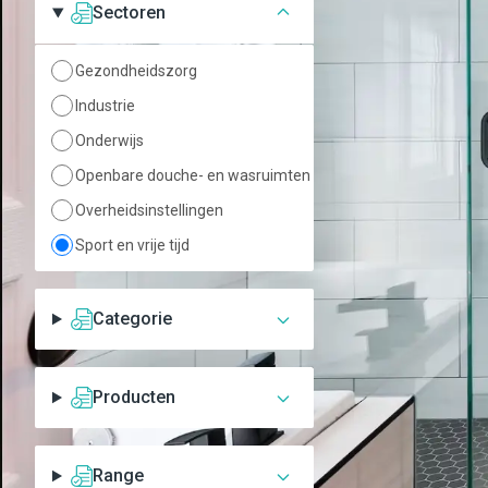
Sectoren
Gezondheidszorg
Industrie
Onderwijs
Presto Chef
Openbare douche- en wasruimten
grootkeukenkraan 
Overheidsinstellingen
Presto Chef grootkeuken
voor wandmontage, type 
Sport en vrije tijd
verchroomd met ergonom
kraanknoppen.
Toevoegen aan lijst
Categorie
Producten
Range