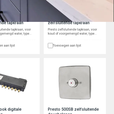
010 (warm)
Presto 2010 (koud)
ende tapkraan
zelfsluitende tapkraan
uitende tapkraan, voor
Presto zelfsluitende tapkraan, voor
rgemengd water, type
koud of voorgemengd water, type
ladmontage.
2010, voor bladmontage.
nd en robuust.
Waterbesparend en robuust.
n aan lijst
Toevoegen aan lijst
met instelbare
Verchroomd met instelbare
 en zelfreinigend
volumestroom en zelfreinigend
m binnenwerk. Spoeltijd
onderhoudsarm binnenwerk. Spoeltijd
onden.
ca. 8-16 seconden.
ook digitale
Presto 500SB zelfsluitende