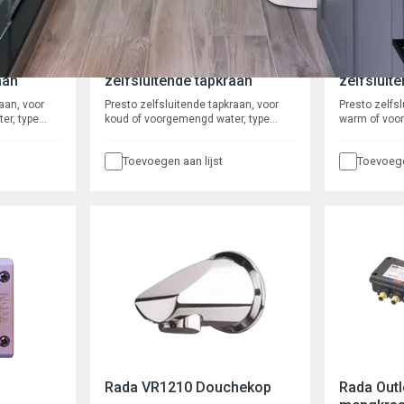
m)
Presto 2010S (koud)
Presto 2
aan
zelfsluitende tapkraan
zelfsluit
aan, voor
Presto zelfsluitende tapkraan, voor
Presto zelfsl
er, type
koud of voorgemengd water, type
warm of voo
S-uitvoering
2010S, voor bladmontage, S-uitvoering
2010, voor b
eerst de knop
d.w.z. de gebruiker dient eerst de knop
Waterbespare
Toevoegen aan lijst
Toevoege
ter gaat
los te laten voordat er water gaat
Verchroomd 
en robuust.
stromen. Waterbesparend en robuust.
volumestroom
re
Verchroomd met instelbare
onderhoudsar
igend
volumestroom en zelfreinigend
ca. 8-16 sec
. Spoeltijd
onderhoudsarm binnenwerk. Spoeltijd
ca. 8-16 seconden.
Rada VR1210 Douchekop
Rada Outl