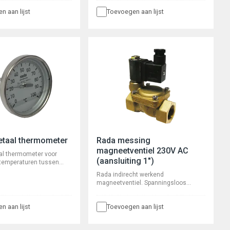
 type 500SB, met
Voorsprong 65 mm.
n aan lijst
Toevoegen aan lijst
er. Waterbesparend en
 rvs rozet. Verschroomd
are volumestroom en
nd onderhoudsarm
poeltijd ca. 25
etaal thermometer
Rada messing
magneetventiel 230V AC
al thermometer voor
(aansluiting 1")
 temperaturen tussen
nel reagerend.
Rada indirecht werkend
" buitendraad, stiftlengte
magneetventiel. Spanningsloos
dompelbuis.
gesloten met messing behuizing.
Meetnauwkeurigheid ±1?%.
n aan lijst
Toevoegen aan lijst