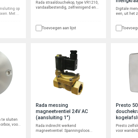
mengkra
Rada straaldouchekop, type VR1210,
vandaalbestendig, zelfreinigend en
nsluiting op
Digitale men
waterbesparend. Voor inbouw
xen. Met 3
een, uit het 
leidingwerk, aansluiting ½”
or het
mengkraan in
buitendraad. Met
 de tappunten
voor wandmon
volumestroombegrenzer.
Toevoegen aan lijst
Toevoege
utlook
keerkleppen e
buitendraad 
koudwater to
mengwateraan
buitendraad.
Rada messing
Presto 50
magneetventiel 24V AC
douchekr
(aansluiting 1")
kogelafsl
 te sluiten
orbox, voor
Rada indirecht werkend
Presto zelfs
r kabel.
magneetventiel. Spanningsloos
voor wandinb
gesloten met messing behuizing.
voorgemengd