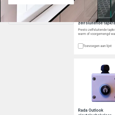
Presto 2010S (war
Filter wissen
zelfsluitende tapkr
Presto zelfsluitende tapkr
warm of voorgemengd wat
2010S, voor bladmontage, 
d.w.z. de gebruiker dient 
Toevoegen aan lijst
los te laten voordat er wa
stromen. Waterbesparend 
Verchroomd met instelba
volumestroom en zelfrein
onderhoudsarm binnenwerk
ca. 8-16 seconden.
Rada Outlook