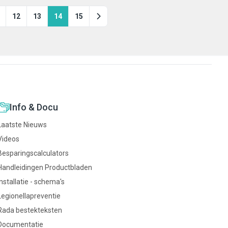
12
13
14
15
Info & Docu
Laatste Nieuws
Videos
Besparingscalculators
Handleidingen Productbladen
Installatie - schema's
Legionellapreventie
Rada bestekteksten
Documentatie