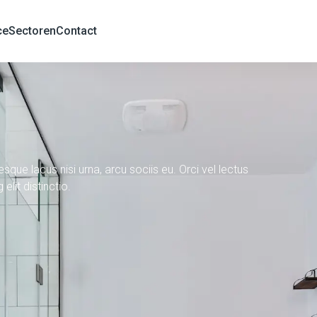
ce
Sectoren
Contact
sque lacus nisi urna, arcu sociis eu. Orci vel lectus
elit distinctio.