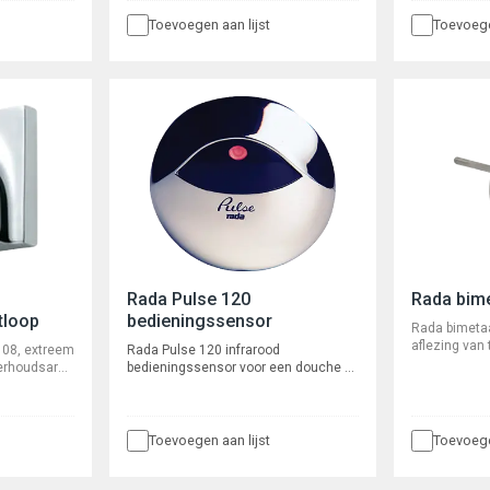
leidingwerk,
Toevoegen aan lijst
Toevoege
kogelafsluit
robuust, met
met instelb
zelfreinige
binnenwerk. S
seconden.
Rada Pulse 120
Rada bim
tloop
bedieningssensor
Rada bimeta
aflezing van
108, extreem
Rada Pulse 120 infrarood
0?–?100°C, s
nderhoudsarm
bedieningssensor voor een douche of
Aansluiting ½
inbouw
wastafel, voor aansluiting op een
60 mm, met 
”
Rada Pulse centrale besturingskast of
door middel
een Rada Mono Control systeem,
gebouwde
bestaande uit een infrarood
Toevoegen aan lijst
Toevoege
oombegrenzer
bedieningssensor voor wandmontage
grenzer 5
met 3 meter kabel.