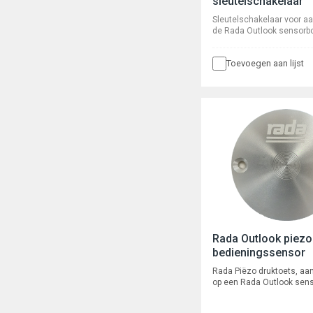
sleutelschakelaar
Sleutelschakelaar voor aa
de Rada Outlook sensorbo
paralelle aansluitingen vo
tijdelijk uitschakelen van
Toevoegen aan lijst
van maximaal drie Rada O
digitale mengkranen.
Rada Outlook piezo
bedieningssensor
Rada Piëzo druktoets, aan
op een Rada Outlook sens
wandmontage met 10 mete