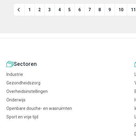
. Ook
stendige
1
2
3
4
5
6
7
8
9
10
11
r wastafels.
Sectoren
Industrie
Gezondheidszorg
Overheidsinstellingen
Onderwijs
Openbare douche- en wasruimten
Sport en vrije tijd