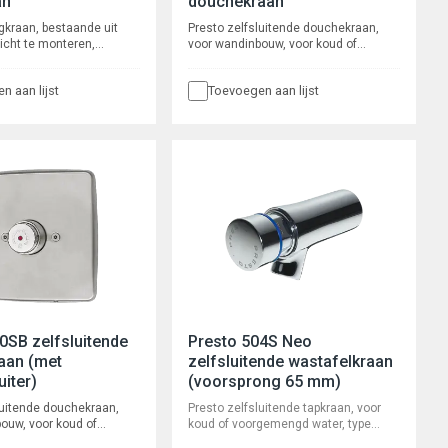
an
douchekraan
gkraan, bestaande uit
Presto zelfsluitende douchekraan,
zicht te monteren,
voor wandinbouw, voor koud of
 een besturingskast
voorgemengd water, voor inbouw
tage. Inclusief
leidingwerk, type 500SB zonder
n aan lijst
Toevoegen aan lijst
n vuilfilters. Met 3/4"
kogelafsluiter. Waterbesparend en
aansluiting voor warm en
robuust, met rvs rozet. Verschroomd
evoer en 6
met instelbare volumestroom en
sluitingen, 1/2"
zelfreinigend onderhoudsarm
binnenwerk. Spoeltijd ca. 25
seconden.
0SB zelfsluitende
Presto 504S Neo
aan (met
zelfsluitende wastafelkraan
uiter)
(voorsprong 65 mm)
luitende douchekraan,
Presto zelfsluitende tapkraan, voor
ouw, voor koud of
koud of voorgemengd water, type
 water, voor inbouw
Presto 504S NEO, voor wandmontage.