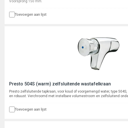
Voorsprong 150 mm.
Toevoegen aan lijst
Presto 504S (warm) zelfsluitende wastafelkraan
Presto zelfsluitende tapkraan, voor koud of voorgemengd water, type 504
en robuust. Verchroomd met instelbare volumestroom en zelfsluitend ond
dient eerst de knop los te laten voordat er wat gaat stromen. Spoeltijd ca.
Toevoegen aan lijst