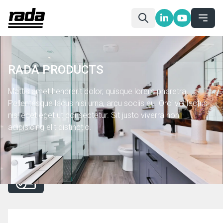
RADA PRODUCTS
Mattis amet hendrerit dolor, quisque lorem pharetra.
Pellentesque lacus nisi urna, arcu sociis eu. Orci vel lectus
nisl eget eget ut consectetur. Sit justo viverra non
adipisicing elit distinctio.