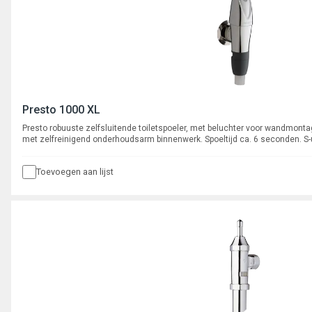
Presto 1000 XL
Presto robuuste zelfsluitende toiletspoeler, met beluchter voor wandmont
met zelfreinigend onderhoudsarm binnenwerk. Spoeltijd ca. 6 seconden. S-ui
eerst de knop los te laten voordat er water gaat stromen.
Toevoegen aan lijst