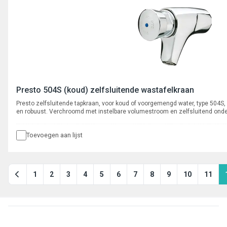
Presto 504S (koud) zelfsluitende wastafelkraan
Presto zelfsluitende tapkraan, voor koud of voorgemengd water, type 504
en robuust. Verchroomd met instelbare volumestroom en zelfsluitend ond
dient eerst de knop los te laten voordat er water doorstroomt. Spoeltijd ca
Toevoegen aan lijst
1
2
3
4
5
6
7
8
9
10
11