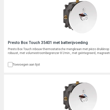
Presto Box Touch 35401 met batterijvoeding
Presto Box Touch inbouw thermostatische mengkraan met piëzo drukknop 
robuust, met volumestroombegrenzer 8 l/min., met geïntegreerd, magneetve
ruwbouwset met spoelkruis en verchroomde metalen afdekplaat.
Toevoegen aan lijst