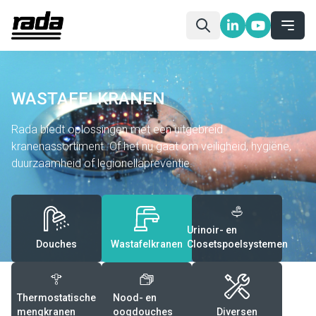
WASTAFELKRANEN
Rada biedt oplossingen met een uitgebreid
kranenassortiment. Of het nu gaat om veiligheid, hygiëne,
duurzaamheid of legionellapreventie.
Urinoir- en
Douches
Wastafelkranen
Closetspoelsystemen
Thermostatische
Nood- en
mengkranen
oogdouches
Diversen