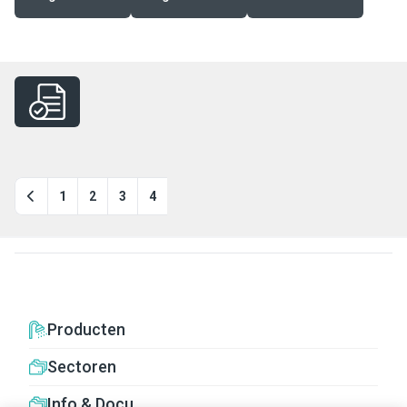
1
2
3
4
Producten
Sectoren
Info & Docu