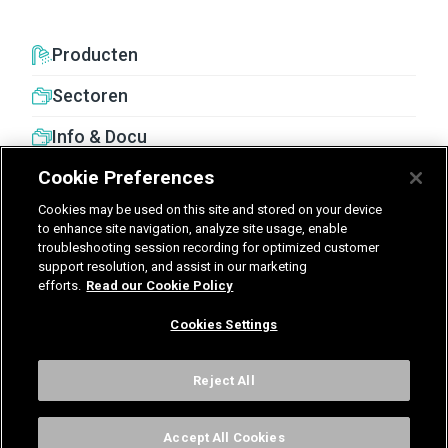
Producten
Sectoren
Info & Docu
Cookie Preferences
Cookies may be used on this site and stored on your device
to enhance site navigation, analyze site usage, enable
troubleshooting session recording for optimized customer
United Kingdom
Germany
Nederland
support resolution, and assist in our marketing
efforts.
Read our Cookie Policy
België - Nederlands
Cookies Settings
Voorwaarden
Privacy
Cookies
Cookies Settings
Reject All
Accept All Cookies