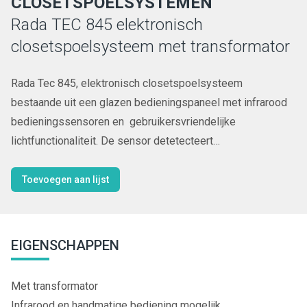
CLOSETSPOELSYSTEMEN
Rada TEC 845 elektronisch
closetspoelsysteem met transformator
Rada Tec 845, elektronisch closetspoelsysteem
bestaande uit een glazen bedieningspaneel met infrarood
bedieningssensoren en gebruikersvriendelijke
lichtfunctionaliteit. De sensor detetecteert
gebruikers binnen vier zones en activeert op basis hiervan
een volledige of gedeeltelijke spoeling. Robuust,
Toevoegen aan lijst
voorzien van een instelbare automatische
cyclusspoeling. Extra benodigd, Rada zelfdragend frame
met inbouwreservoir.
EIGENSCHAPPEN
Met transformator
Infrarood en handmatige bediening mogelijk