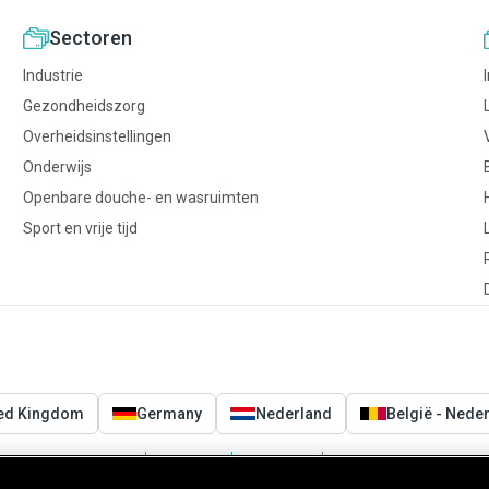
Sectoren
Industrie
Gezondheidszorg
Overheidsinstellingen
Onderwijs
Openbare douche- en wasruimten
Sport en vrije tijd
ted Kingdom
Germany
Nederland
België - Nede
Voorwaarden
Privacy
Cookies
Cookies Settings