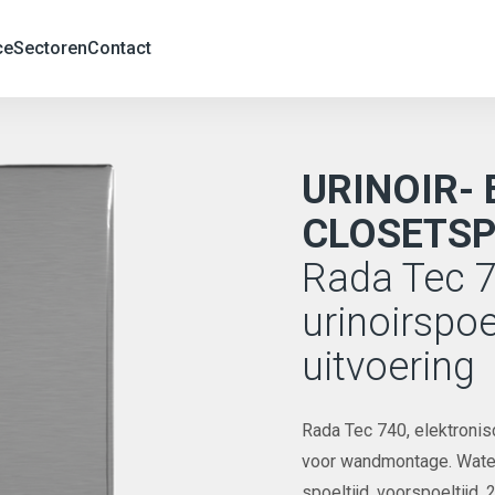
ce
Sectoren
Contact
URINOIR- 
CLOSETS
Rada Tec 7
urinoirspo
uitvoering
Rada Tec 740, elektronis
voor wandmontage. Water
spoeltijd, voorspoeltijd,