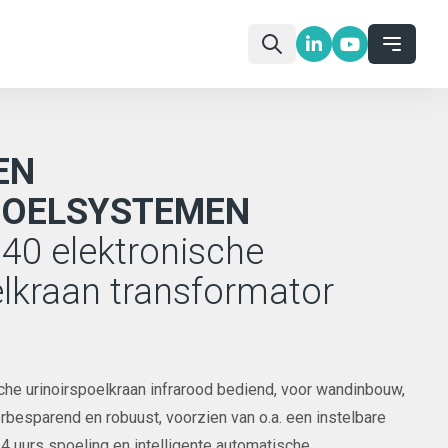
EN
POELSYSTEMEN
40 elektronische
elkraan transformator
che urinoirspoelkraan infrarood bediend, voor wandinbouw,
besparend en robuust, voorzien van o.a. een instelbare
 24 uurs spoeling en intelligente automatische