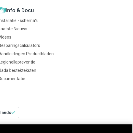
Info & Docu
Installatie - schema's
Laatste Nieuws
Videos
Besparingscalculators
Handleidingen Productbladen
Legionellapreventie
Rada bestekteksten
Documentatie
rlands